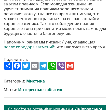
за этим правилом. Если молодая женщина не
уделяет внимания правилам хорошего тона и
оставляет ложку в чашке во время питья чая, это
может негативно отразиться на ее шансах найти
хорошего жениха. Так что соблюдение правил
хорошего тона при чаепитии может быть важно для
будущего счастья и благополучия.
Напомним, ранее мы писали: Луна, спадающая
после коридора затмений
: что нас ждет в это время
Поделиться:
П
F
T
E
T
W
V
G
о
a
w
m
e
h
i
m
ш
c
i
a
l
a
b
a
и
e
t
i
e
t
e
i
р
b
t
l
g
s
r
l
Категории:
Мистика
и
o
e
r
A
т
o
r
a
p
Метки:
Интересные события
и
k
m
p
Слідкуйте за останніми новинами
Дніпровської