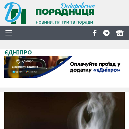
новини, плітки та поради
ЄДНІПРО