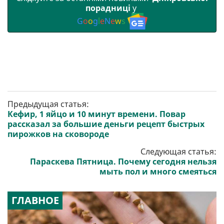
порадниці
у
G
o
o
g
l
e
N
e
w
s
Предыдущая статья:
Кефир, 1 яйцо и 10 минут времени. Повар
рассказал за большие деньги рецепт быстрых
пирожков на сковороде
Следующая статья:
Параскева Пятница. Почему сегодня нельзя
мыть пол и много смеяться
ГЛАВНОЕ