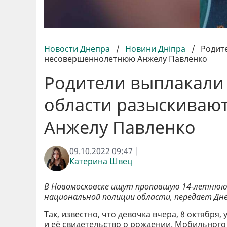
Новости Днепра
/
Новини Дніпра
/
Родите
несовершеннолетнюю Анжелу Павленко
Родители выплакали 
области разыскиваю
Анжелу Павленко
09.10.2022 09:47 |
Катерина Швец
В Новомосковске ищут пропавшую 14-летнюю 
национальной полиции области, передает Дн
Так, известно, что девочка вчера, 8 октября
и её свидетельство о рождении. Мобильного 