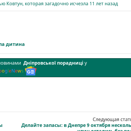
ю Ковтун, которая загадочно исчезла 11 лет назад
ла дитина
 новинами
Дніпровської порадниці
у
o
o
g
l
e
N
e
w
s
Следующая стат
ы
Делайте запасы: в Днепре 9 октября нескол
улиц остались без в