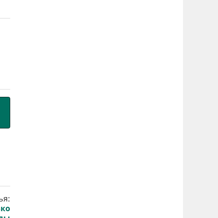
ья:
ько
оды