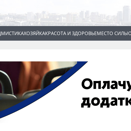
Д
МИСТИКА
ХОЗЯЙКА
КРАСОТА И ЗДОРОВЬЕ
МЕСТО СИЛЫ
О