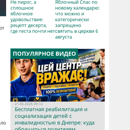
Не пирог, а
Яблочный Спас по
сплошное
новому календарю:
яблочное
что можно и
удовольствие:
категорически
рецепт десерта,
запрещено
ют
где теста почти нет
святить в церкви 6
августа
ПОПУЛЯРНОЕ ВИДЕО
21.06.2026 09:12
Бесплатная реабилитация и
социализация детей с
инвалидностью в Днепре: куда
ало
обращаться родителям