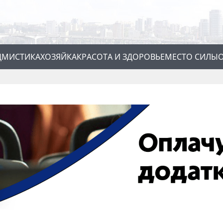
Д
МИСТИКА
ХОЗЯЙКА
КРАСОТА И ЗДОРОВЬЕ
МЕСТО СИЛЫ
О