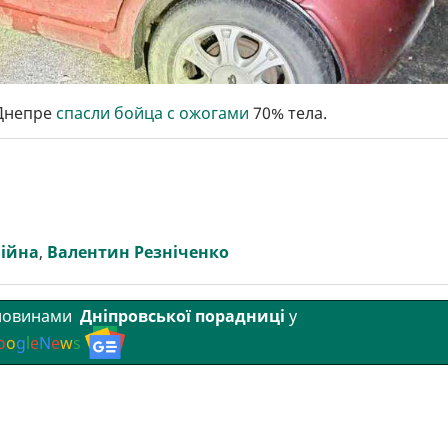
 Днепре
спасли бойца с ожогами
70% тела.
Війна
,
Валентин Резніченко
 новинами
Дніпровської порадниці
у
o
o
g
l
e
N
e
w
s