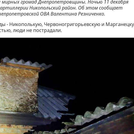
 мирных громад Днепропетровщины. Ночью 11 декабря
 артиллерии Никопольский район. Об этом сообщает
Днепропетровской ОВА Валентина Резниченко.
ды - Никополькую, Червоногригорьевскую и Марганецку
стью, люди не пострадали.