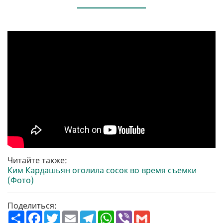
Читайте также:
Ким Кардашьян оголила сосок во время съемки
(Фото)
Поделиться:
П
F
T
E
T
W
V
G
о
a
w
m
e
h
i
m