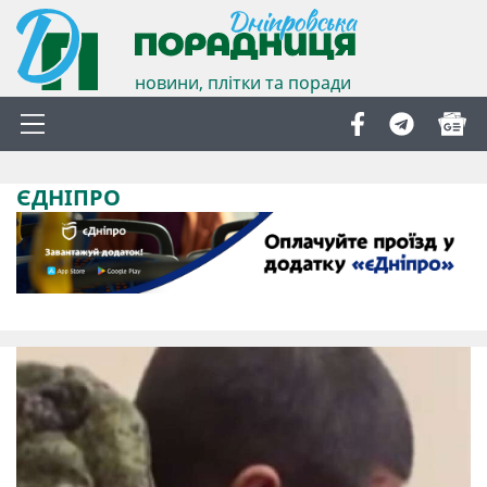
новини, плітки та поради
ЄДНІПРО