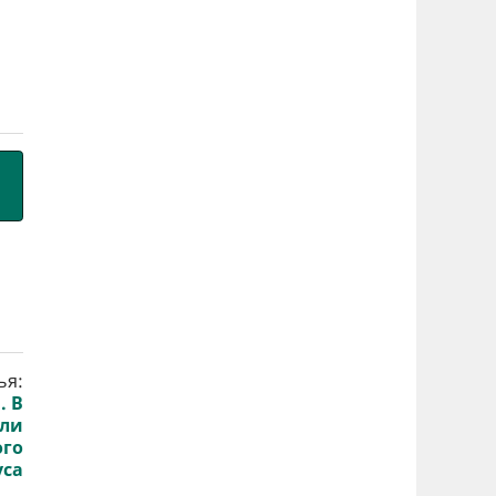
ья:
. В
или
ого
уса