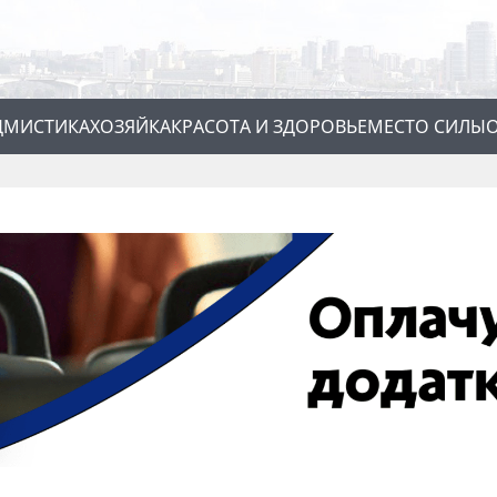
Д
МИСТИКА
ХОЗЯЙКА
КРАСОТА И ЗДОРОВЬЕ
МЕСТО СИЛЫ
О