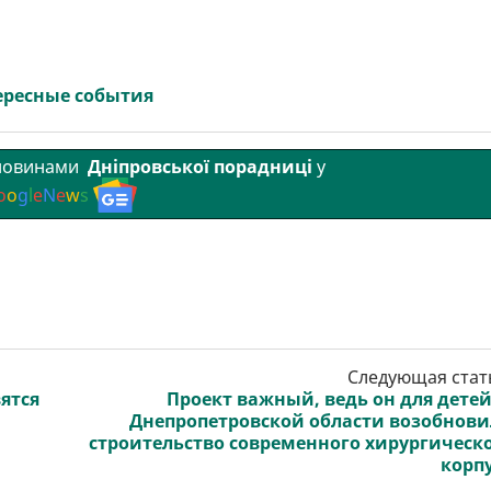
ересные события
 новинами
Дніпровської порадниці
у
o
o
g
l
e
N
e
w
s
Следующая стат
вятся
Проект важный, ведь он для детей
Днепропетровской области возобнов
строительство современного хирургическ
корп