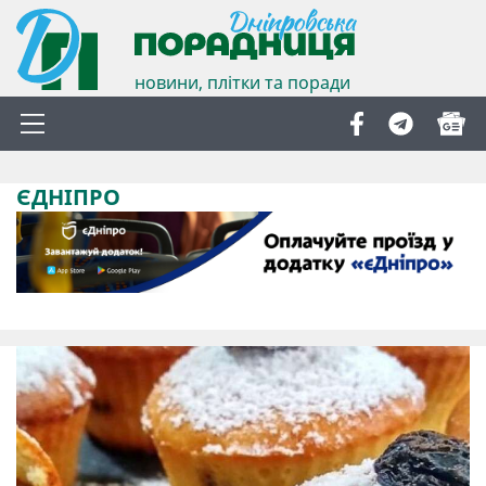
новини, плітки та поради
ЄДНІПРО