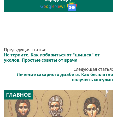
G
o
o
g
l
e
N
e
w
s
Предыдущая статья:
Не терпите. Как избавиться от "шишек" от
уколов. Простые советы от врача
Следующая статья:
Лечение сахарного диабета. Как бесплатно
получить инсулин
ГЛАВНОЕ