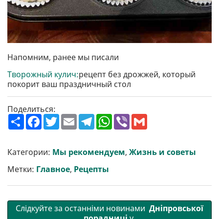
Напомним, ранее мы писали
Творожный кулич:
рецепт без дрожжей, который
покорит ваш праздничный стол
Поделиться:
П
F
T
E
T
W
V
G
о
a
w
m
e
h
i
m
ш
c
i
a
l
a
b
a
и
e
t
i
e
t
e
i
р
b
t
l
g
s
r
l
Категории:
Мы рекомендуем
,
Жизнь и советы
и
o
e
r
A
т
o
r
a
p
Метки:
Главное
,
Рецепты
и
k
m
p
Слідкуйте за останніми новинами
Дніпровської
порадниці
у