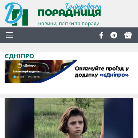
новини, плітки та поради
ЄДНІПРО