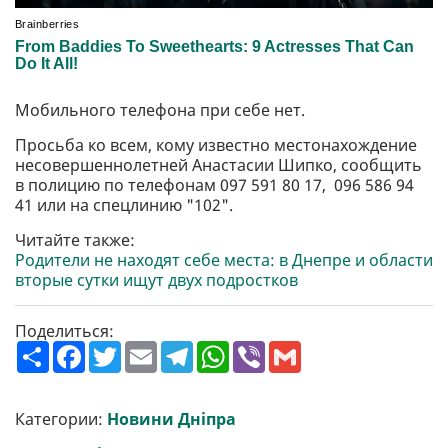
Мобильного телефона при себе нет.
Просьба ко всем, кому известно местонахождение
несовершеннолетней Анастасии Шипко, сообщить
в полицию по телефонам 097 591 80 17, 096 586 94
41 или на спецлинию "102".
Читайте также:
Родители не находят себе места: в Днепре и области
вторые сутки ищут двух подростков
Поделиться:
П
F
T
E
T
W
V
G
о
a
w
m
e
h
i
m
ш
c
i
a
l
a
b
a
и
e
t
i
e
t
e
i
р
b
t
l
g
s
r
l
Категории:
Новини Дніпра
и
o
e
r
A
т
o
r
a
p