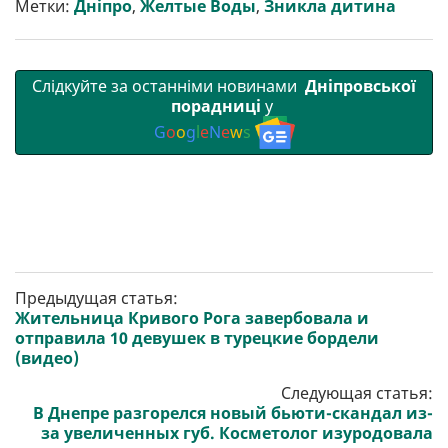
Метки:
Дніпро
,
Желтые Воды
,
Зникла дитина
и
k
m
p
Слідкуйте за останніми новинами
Дніпровської
порадниці
у
G
o
o
g
l
e
N
e
w
s
Предыдущая статья:
Жительница Кривого Рога завербовала и
отправила 10 девушек в турецкие бордели
(видео)
Следующая статья:
В Днепре разгорелся новый бьюти-скандал из-
за увеличенных губ. Косметолог изуродовала