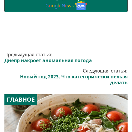
G
o
o
g
l
e
N
e
w
s
Предыдущая статья:
Днепр накроет аномальная погода
Следующая статья:
Новый год 2023. Что категорически нельзя
делать
ГЛАВНОЕ