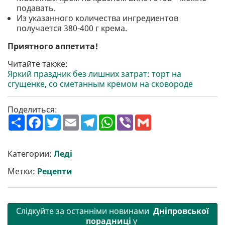
подавать.
Из указанного количества ингредиентов
получается 380-400 г крема.
Приятного аппетита!
Читайте также:
Яркий праздник без лишних затрат: торт на
сгущенке, со сметанным кремом на сковороде
Поделиться:
П
F
T
E
T
W
V
G
о
a
w
m
e
h
i
m
ш
c
i
a
l
a
b
a
и
e
t
i
e
t
e
i
р
b
t
l
g
s
r
l
Категории:
Леді
и
o
e
r
A
т
o
r
a
p
Метки:
Рецепти
и
k
m
p
Слідкуйте за останніми новинами
Дніпровської
порадниці
у