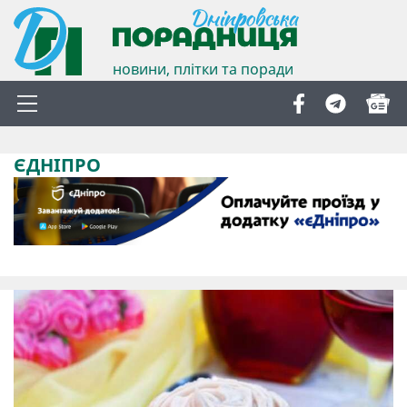
новини, плітки та поради
ЄДНІПРО