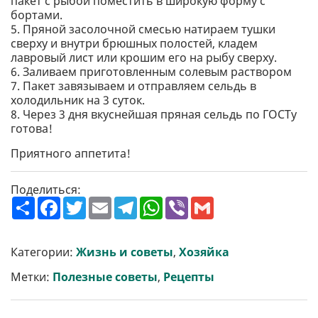
пакет с рыбой поместить в широкую форму с
бортами.
5. Пряной засолочной смесью натираем тушки
сверху и внутри брюшных полостей, кладем
лавровый лист или крошим его на рыбу сверху.
6. Заливаем приготовленным солевым раствором
7. Пакет завязываем и отправляем сельдь в
холодильник на 3 суток.
8. Через 3 дня вкуснейшая пряная сельдь по ГОСТу
готова!
Приятного аппетита!
Поделиться:
П
F
T
E
T
W
V
G
о
a
w
m
e
h
i
m
ш
c
i
a
l
a
b
a
и
e
t
i
e
t
e
i
р
b
t
l
g
s
r
l
Категории:
Жизнь и советы
,
Хозяйка
и
o
e
r
A
т
o
r
a
p
Метки:
Полезные советы
,
Рецепты
и
k
m
p