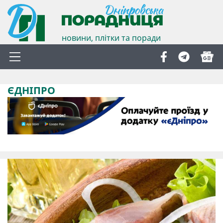
новини, плітки та поради
ЄДНІПРО