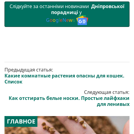
Слідкуйте за останніми новинами
Дніпровської
порадниці
у
G
o
o
g
l
e
N
e
w
s
Предыдущая статья:
Какие комнатные растения опасны для кошек.
Список
Следующая статья:
Как отстирать белые носки. Простые лайфхаки
для ленивых
ГЛАВНОЕ