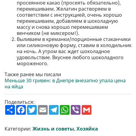
просеянное какао (просеять обязательно),
перемешиваем. Желатин растворяем в
соответствии с инструкцией, очень хорошо
перемешиваем, добавляем в шоколадную
массу и снова хорошо перемешиваем
венчиком (не миксером!).
Выливаем в креманки/порционные стаканчики
или силиконовую форму, ставим в холодильник
на ночь. А утром вас ждет шоколадное
удовольствие. Вкуснее любого шоколадного
мороженого.
Также ранее мы писали
Меньше 30 гривен: в Днепре внезапно упала цена
на яйца
Поделиться:
П
F
T
E
T
W
V
G
о
a
w
m
e
h
i
m
ш
c
i
a
l
a
b
a
и
e
t
i
e
t
e
i
р
b
t
l
g
s
r
l
Категории:
Жизнь и советы
,
Хозяйка
и
o
e
r
A