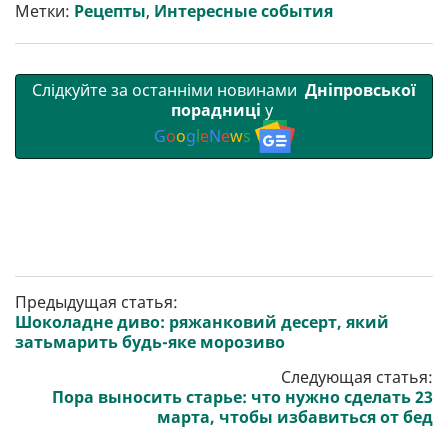
т
o
r
a
p
Метки:
Рецепты
,
Интересные события
и
k
m
p
Слідкуйте за останніми новинами
Дніпровської
порадниці
у
G
o
o
g
l
e
N
e
w
s
Предыдущая статья:
Шоколадне диво: ряжанковий десерт, який
затьмарить будь-яке морозиво
Следующая статья:
Пора выносить старье: что нужно сделать 23
марта, чтобы избавиться от бед