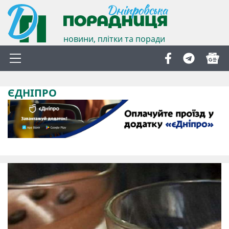
новини, плітки та поради
ЄДНІПРО