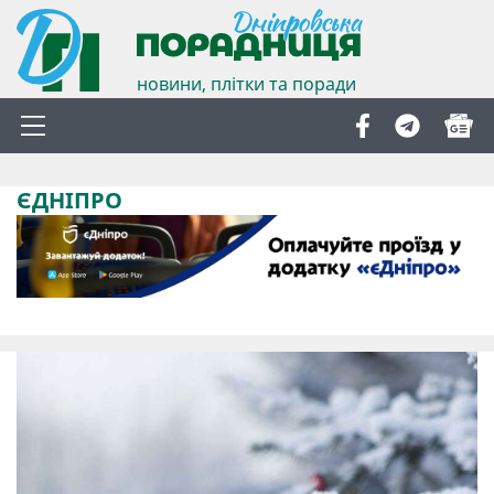
новини, плітки та поради
ЄДНІПРО