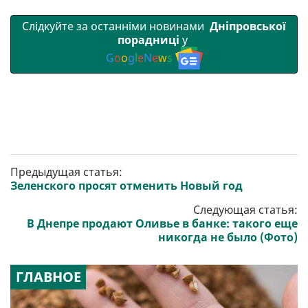
и
k
m
p
Слідкуйте за останніми новинами
Дніпровської
порадниці
у
G
o
o
g
l
e
N
e
w
s
Предыдущая статья:
Зеленского просят отменить Новый год
Следующая статья:
В Днепре продают Оливье в банке: такого еще
никогда не было (Фото)
ГЛАВНОЕ