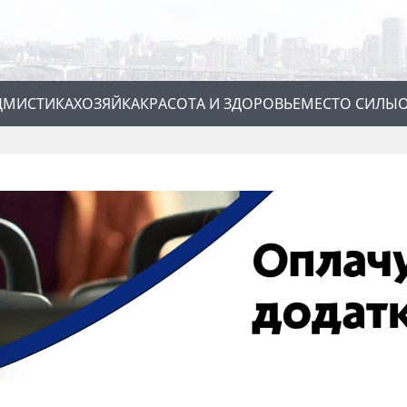
Д
МИСТИКА
ХОЗЯЙКА
КРАСОТА И ЗДОРОВЬЕ
МЕСТО СИЛЫ
О