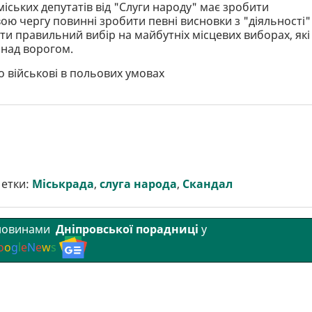
міських депутатів від "Слуги народу" має зробити
свою чергу повинні зробити певні висновки з "діяльності"
ити правильний вибір на майбутніх місцевих виборах, які
 над ворогом.
о військові в польових умовах
етки:
Міськрада
,
слуга народа
,
Скандал
 новинами
Дніпровської порадниці
у
o
o
g
l
e
N
e
w
s