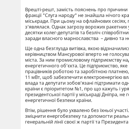
Врешті-решт, замість пояснень про причини 
фракції "Слуга народу" не знайшла нічого кра
міськради. При цьому на офлайнових сесіях, 
з’являлася. Однак загрозу ворожих ракетних у
десятки колег-депутатів та безліч співробітн
заради власного марнославства – дивно та 
Ще одна безглузда витівка, якою відзначилися 
керівництвом Мансурової вперто не голосува
міста. За ним промисловому підприємству на
енергетичного об’єкта. Це підприємство, яке
працівників роботою та заробітною платнею
11 мВт, щоб забезпечити електроенергією вл
влада та депутати зобовʼязані підтримати о
країни є пріоритетом №1, про що кажуть і уря
президентської партії у міськраді Дніпра, не 
енергетичної безпеки країни.
Втім, рішення було ухвалено без їхньої участ
зміцнити енергобезпеку та допомогти реально
генеральній лінії своєї ж партії та Президента