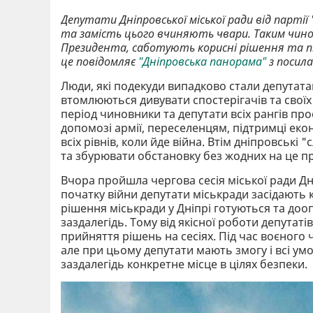
Депутати Дніпровської міської ради від парті
та замість цього вчиняють чвари. Таким чином
Президента, саботують корисні рішення та п
це повідомляє
"Дніпровська панорама"
з посил
Люди, які подекуди випадково стали депутатам
втомлюються дивувати спостерігачів та свої
період чиновники та депутати всіх рангів про
допомозі армії, переселенцям, підтримці екон
всіх рівнів, коли йде війна. Втім дніпровськ
та збурювати обстановку без жодних на це п
Вчора пройшла чергова сесія міської ради Дн
початку війни депутати міськради засідають 
рішення міськради у Дніпрі готуються та доо
заздалегідь. Тому від якісної роботи депутаті
прийняття рішень на сесіях. Під час воєного 
але при цьому депутати мають змогу і всі умо
заздалегідь конкретне місце в цілях безпеки.