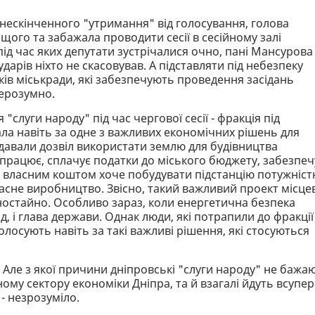
нескінченного "утримання" від голосування, голова
щого та забажала проводити сесії в сесійному залі
під час яких депутати зустрічалися очно, пані Мансурова
дарів ніхто не скасовував. А підставляти під небезпеку
иків міськради, які забезпечують проведення засідань
нерозумно.
"слуги народу" під час чергової сесії - фракція під
ла навіть за одне з важливих економічних рішень для
давали дозвіл використати землю для будівництва
 працює, сплачує податки до міського бюджету, забезпеч
, власним коштом хоче побудувати підстанцію потужніс
асне виробництво. Звісно, такий важливий проект місце
дностайно. Особливо зараз, коли енергетична безпека
д, і глава держави. Однак люди, які потрапили до фракції
голосують навіть за такі важливі рішення, які стосуються
і. Але з якої причини дніпровські "слуги народу" не бажа
му сектору економіки Дніпра, та й взагалі йдуть всупе
 - незрозуміло.