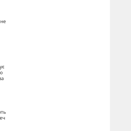
 не
ує
тю
ва
ють
реч