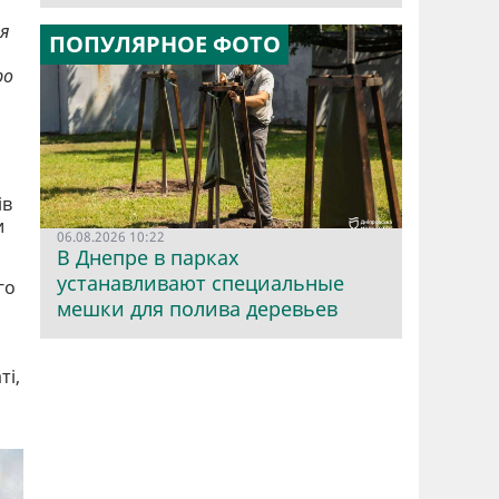
ня
ПОПУЛЯРНОЕ ФОТО
ро
ів
и
06.08.2026 10:22
В Днепре в парках
устанавливают специальные
го
мешки для полива деревьев
ті,