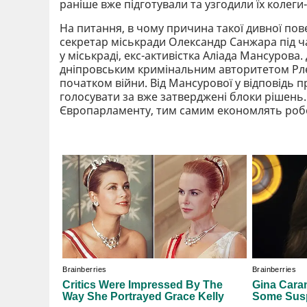
раніше вже підготували та узгодили їх колеги-
На питання, в чому причина такої дивної пов
секретар міськради Олександр Санжара під час
у міськраді, екс-активістка Аліада Мансурова
дніпровським кримінальним авторитетом Рлек
початком війни. Від Мансурової у відповідь 
голосувати за вже затверджені блоки рішень.
Європарламенту, тим самим економлять робо