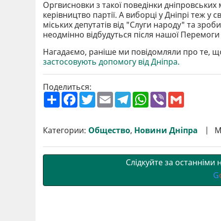
Оргвисновки з такої поведінки дніпровських 
керівництво партії. А виборці у Дніпрі теж у 
міських депутатів від "Слуги народу" та зроб
неодмінно відбудуться після нашої Перемоги
Нагадаємо, раніше ми повідомляли про те, щ
застосовують допомогу від Дніпра.
Поделиться:
П
F
T
E
T
W
V
G
о
a
w
m
e
h
i
m
ш
c
i
a
l
a
b
a
и
e
t
i
e
t
e
i
р
b
t
l
g
s
r
l
Категории:
Общество
,
Новини Дніпра
М
и
o
e
r
A
т
o
r
a
p
и
k
m
p
Слідкуйте за останніми
G