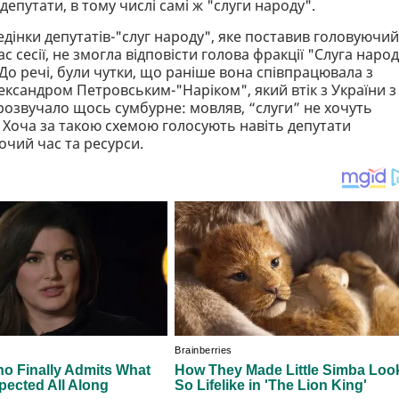
депутати, в тому числі самі ж "слуги народу".
едінки депутатів-"слуг народу", яке поставив головуючий
 сесії, не змогла відповісти голова фракції "Слуга народ
. До речі, були чутки, що раніше вона співпрацювала з
сандром Петровським-"Наріком", який втік з України з
прозвучало щось сумбурне: мовляв, “слуги” не хочуть
 Хоча за такою схемою голосують навіть депутати
чий час та ресурси.