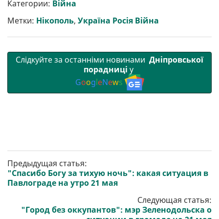
р
b
t
l
g
s
r
l
Категории:
Війна
и
o
e
r
A
т
o
r
a
p
Метки:
Нікополь
,
Україна Росія Війна
и
k
m
p
Слідкуйте за останніми новинами
Дніпровської
порадниці
у
G
o
o
g
l
e
N
e
w
s
Предыдущая статья:
"Спасибо Богу за тихую ночь": какая ситуация в
Павлограде на утро 21 мая
Следующая статья:
"Город без оккупантов": мэр Зеленодольска о