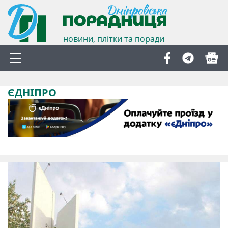
новини, плітки та поради
ЄДНІПРО