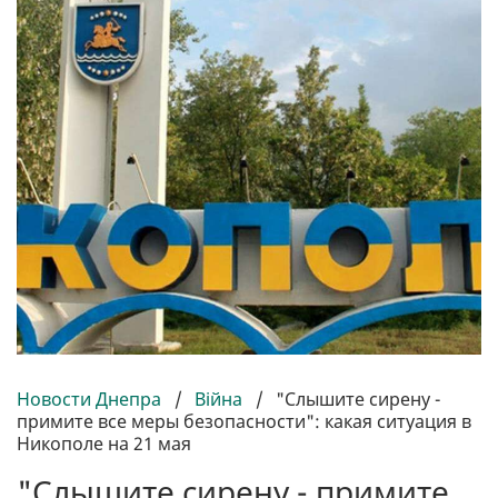
Новости Днепра
/
Війна
/
"Слышите сирену -
примите все меры безопасности": какая ситуация в
Никополе на 21 мая
"Слышите сирену - примите