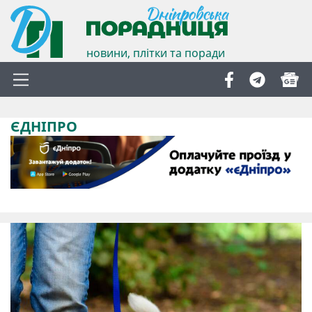
новини, плітки та поради
ЄДНІПРО