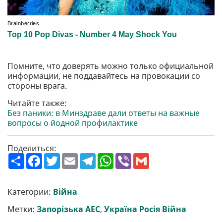
Помните, что доверять можно только официальной
информации, не поддавайтесь на провокации со
стороны врага.
Читайте также:
Без паники: в Минздраве дали ответы на важные
вопросы о йодной профилактике
Поделиться:
П
F
T
E
T
W
V
G
о
a
w
m
e
h
i
m
ш
c
i
a
l
a
b
a
и
e
t
i
e
t
e
i
р
b
t
l
g
s
r
l
Категории:
Війна
и
o
e
r
A
т
o
r
a
p
Метки:
Запорізька АЕС
,
Україна Росія Війна
и
k
m
p