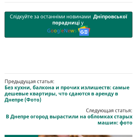
Слідкуйте за останніми новинами
Дніпровської
порадниці
у
G
o
o
g
l
e
N
e
w
s
Предыдущая статья:
Без кухни, балкона и прочих излишеств: самые
дешевые квартиры, что сдаются в аренду в
Днепре (Фото)
Следующая статья:
В Днепре огород вырастили на обломках старых
машин: фото