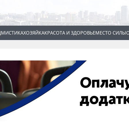
Д
МИСТИКА
ХОЗЯЙКА
КРАСОТА И ЗДОРОВЬЕ
МЕСТО СИЛЫ
О