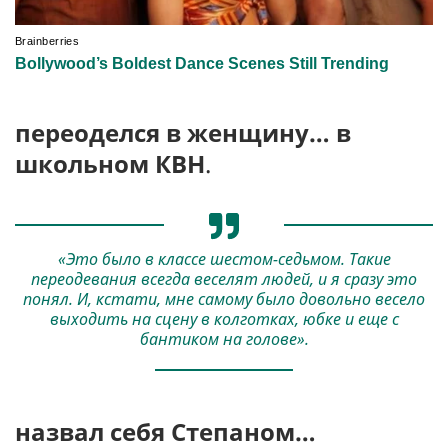
п
ереоделся в женщин
у… в
школьном КВН
.
«Это было в классе шестом-седьмом. Такие
переодевания всегда веселят людей, и я сразу это
понял. И, кстати, мне самому было довольно весело
выходить на сцену в колготках, юбке и еще с
бантиком на голове».
н
азвал себя Степаном
…