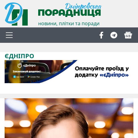
новини, плітки та поради
ЄДНІПРО