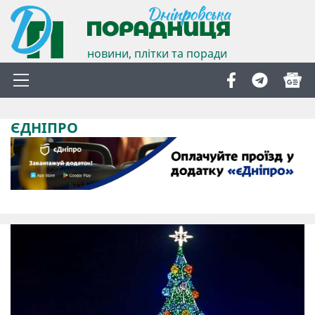
новини, плітки та поради
ЄДНІПРО