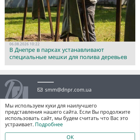
06.08.2026 10:22
В Днепре в парках устанавливают
специальные мешки для полива деревьев
smm@dnpr.com.ua
Мы используем куки для наилучшего
представления нашего сайта. Если Вы продолжите
использовать сайт, мы будем считать что Вас это
устраивает.
Подробнее
©2026 https://dnpr.com.ua Дніпровська порадниця
Всі права захищені. При повному або частковому використанні
OK
матеріалів обов'язкове активне гіперпосилання у першому абзаці.