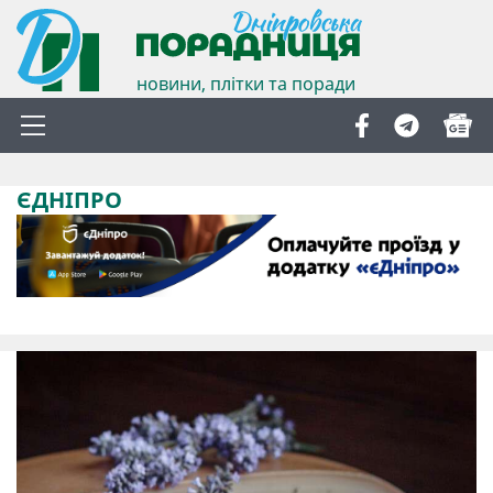
новини, плітки та поради
ЄДНІПРО