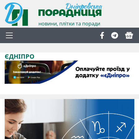
новини, плітки та поради
ЄДНІПРО