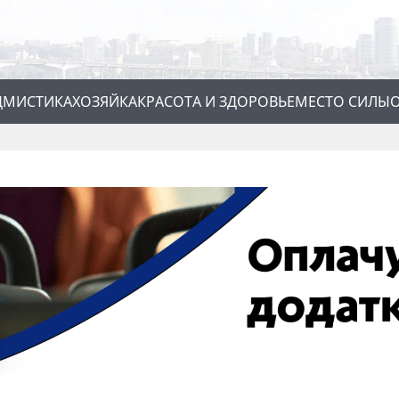
Д
МИСТИКА
ХОЗЯЙКА
КРАСОТА И ЗДОРОВЬЕ
МЕСТО СИЛЫ
О