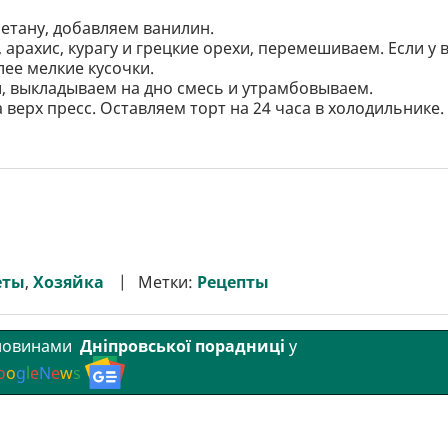
етану, добавляем ванилин.
арахис, курагу и грецкие орехи, перемешиваем. Если у 
ее мелкие кусочки.
, выкладываем на дно смесь и утрамбовываем.
верх пресс. Оставляем торт на 24 часа в холодильнике.
еты
,
Хозяйка
Метки:
Рецепты
 новинами
Дніпровської порадниці
у
o
o
g
l
e
N
e
w
s