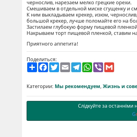
чернослив, нарезаем мелко грецкие орехи.
Смешиваем в отдельной миске сгущенку и см
К ним выкладываем крекер, изюм, чернослив, 
большой крекер, лучше поломайте его на бол
Застилаем глубокую форму пищевой пленкой
Накрываем торт пищевой пленкой, ставим на 
Приятного аппетита!
Поделиться:
П
F
T
E
T
W
V
G
о
a
w
m
e
h
i
m
ш
c
i
a
l
a
b
a
и
e
t
i
e
t
e
i
р
b
t
l
g
s
r
l
Категории:
Мы рекомендуем
,
Жизнь и сов
и
o
e
r
A
т
o
r
a
p
и
k
m
p
Слідкуйте за останніми
G