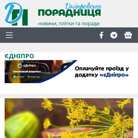
новини, плітки та поради
ЄДНІПРО