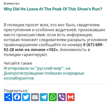
В полиции просят всех, кто мог быть свидетелем
преступления и особенно водителей, проезжавших
место происшествия: если есть информация,
которая поможет следователям раскрыть уголовное
правонарушение сообщайте по номеру
0 (67)-609-
92-28 или на линию «102»
. Анонимность в
полиции гарантируют.
Читайте также
Агитировали за "русский мир": на
Днепропетровщине поймали очередных
коллаборантов
Поделиться:
П
F
T
E
T
W
V
G
о
a
w
m
e
h
i
m
ш
c
i
a
l
a
b
a
и
e
t
i
e
t
e
i