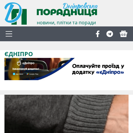
новини, плітки та поради
ЄДНІПРО