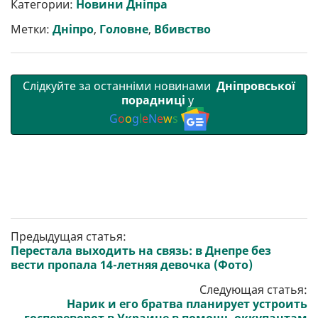
р
b
t
l
g
s
r
l
Категории:
Новини Дніпра
и
o
e
r
A
т
o
r
a
p
Метки:
Дніпро
,
Головне
,
Вбивство
и
k
m
p
Слідкуйте за останніми новинами
Дніпровської
порадниці
у
G
o
o
g
l
e
N
e
w
s
Предыдущая статья:
Перестала выходить на связь: в Днепре без
вести пропала 14-летняя девочка (Фото)
Следующая статья:
Нарик и его братва планирует устроить