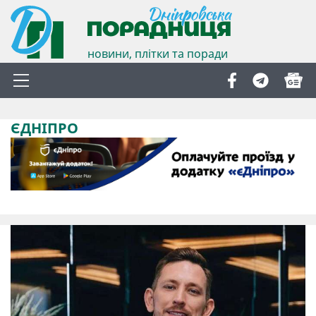
новини, плітки та поради
ЄДНІПРО