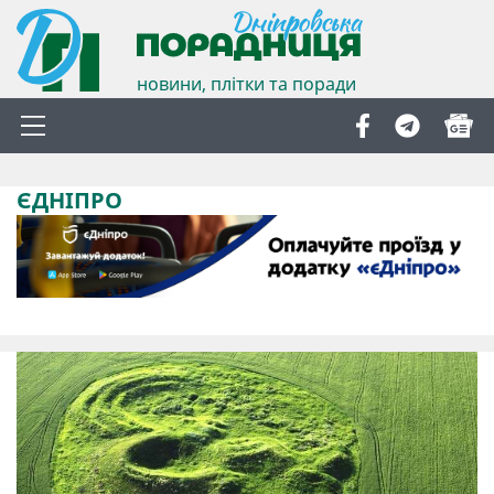
новини, плітки та поради
ЄДНІПРО