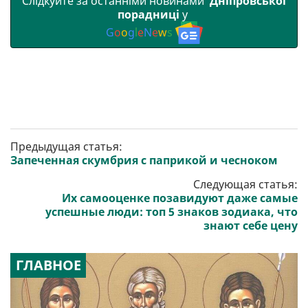
Слідкуйте за останніми новинами
Дніпровської
порадниці
у
G
o
o
g
l
e
N
e
w
s
Предыдущая статья:
Запеченная скумбрия с паприкой и чесноком
Следующая статья:
Их самооценке позавидуют даже самые
успешные люди: топ 5 знаков зодиака, что
знают себе цену
ГЛАВНОЕ