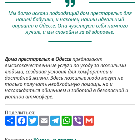
Мы долго искали подходящий дом престарелых для
нашей бабушки, и наконец нашли идеальный
вариант в Одессе. Она чувствует себя намного
лучше, и мы спокойны за её здоровье.
Дома престарелых в Одессе
предлагают
высококачественные услуги по уходу за пожилыми
людьми, создавая условия для комфортной и
достойной жизни. Здесь пожилые люди могут не
только получать необходимую помощь, но и
наслаждаться общением и заботой в безопасной и
уютной атмосфере.
Поделиться:
П
F
T
E
T
W
V
G
о
a
w
m
e
h
i
m
ш
c
i
a
l
a
b
a
и
e
t
i
e
t
e
i
р
b
t
l
g
s
r
l