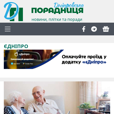
новини, плітки та поради
ЄДНІПРО