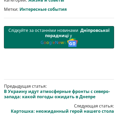
Категории:
Жизнь и советы
и
o
e
r
A
т
o
r
a
p
Метки:
Интересные события
и
k
m
p
Слідкуйте за останніми новинами
Дніпровської
порадниці
у
G
o
o
g
l
e
N
e
w
s
Предыдущая статья:
В Украину идут атмосферные фронты с северо-
запада: какой погоды ожидать в Днепре
Следующая статья:
Картошка: неожиданный герой нашего стола