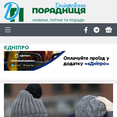
новини, плітки та поради
ЄДНІПРО