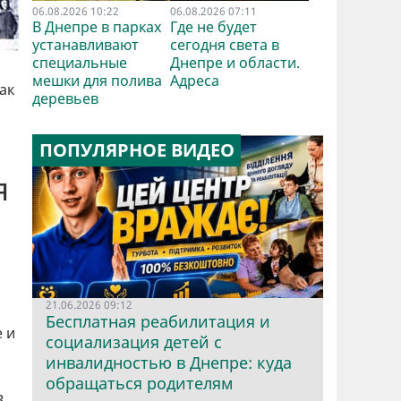
06.08.2026 10:22
06.08.2026 07:11
В Днепре в парках
Где не будет
устанавливают
сегодня света в
специальные
Днепре и области.
мешки для полива
Адреса
ак
деревьев
ПОПУЛЯРНОЕ ВИДЕО
я
21.06.2026 09:12
Бесплатная реабилитация и
 и
социализация детей с
инвалидностью в Днепре: куда
обращаться родителям
В