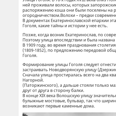
ней проживали волосы, которых запорожские 
распоряжению коша они были поселены на ре
огородничеством.Волохи – предки современ
В документах Екатеринославской епархии эт
Гоголя, какие тайны и истории у нее есть.
Позже, когда возник Екатеринослав, по совре
Поэтому улица впоследствии и была названа
В 1909 году, во время празднования столети
(1809-1852), по предложению передовой об
Гоголя.
Формирование улицы Гоголя следует отнести к
застраивать Новодворянскую улицу (Дзержин
Сначала улица простиралась всего на два кв
Нагорной.
(Паторжинского), а дальше стояли только м
друг от друга в сторону балки.
В конце XIX века Волошскую улицу значител
булыжные мостовые, бульвар, так что ширина
возникают первые каменные дома.