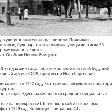
скую улицу значительно расширили. Появилась
товые, бульвар, так что ширина улицы достигла 50
ервые каменные дома.
нко. Особняк Непокойчицкого.
1920-х годах жил тогда еще немногим известный будущий
одный артист СССР, профессор Иван Сергеевич
инарию, а в 1922 году Екатеринославскую консерватори
нцертах.
енные годы. Здесь размещаются средние специальные
теле на перекрестке Шевченковской и Гоголя был
фото 1949 год. Коллекция Грицаенко С.Г.