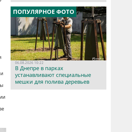
ПОПУЛЯРНОЕ ФОТО
я
06.08.2026 10:22
В Днепре в парках
ли
устанавливают специальные
мешки для полива деревьев
цы
нии
ве