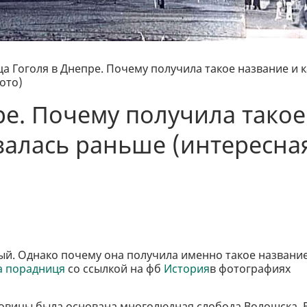
а Гоголя в Днепре. Почему получила такое название и к
ото)
ре. Почему получила такое
валась раньше (интересна
дый. Однако почему она получила именно такое название
а порадниця
со ссылкой на фб
История
в фотографиях
Половицы была основана многолюдная слобода Волошска. 