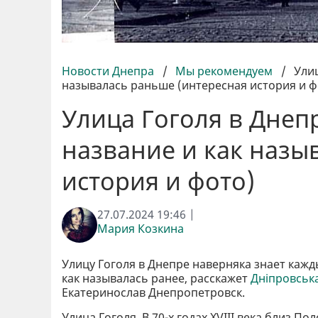
Новости Днепра
/
Мы рекомендуем
/
Улиц
называлась раньше (интересная история и ф
Улица Гоголя в Днеп
название и как назы
история и фото)
27.07.2024 19:46 |
Мария Козкина
Улицу Гоголя в Днепре наверняка знает каж
как называлась ранее, расскажет
Дніпровськ
Екатеринослав Днепропетровск.
Улица Гоголя. В 70-х годах XVIII века близ 