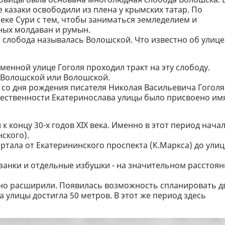
казаки освободили из плена у крымских татар. По
ке Сури с тем, чтобы заниматься земледелием и
ных молдаван и румын.
а слобода называлась Волошской. Что известно об улице
менной улице Гоголя проходил тракт на эту слободу.
 Волошской или Волошской.
я со дня рождения писателя Николая Васильевича Гоголя
щественности Екатеринослава улицы было присвоено им
 концу 30-х годов XIX века. Именно в этот период нача
ского).
артала от Екатерининского проспекта (К.Маркса) до ули
азанки и отдельные избушки - на значительном расстоя
ьно расширили. Появилась возможность спланировать д
 улицы достигла 50 метров. В этот же период здесь