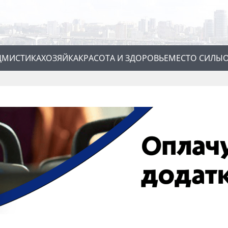
Д
МИСТИКА
ХОЗЯЙКА
КРАСОТА И ЗДОРОВЬЕ
МЕСТО СИЛЫ
О