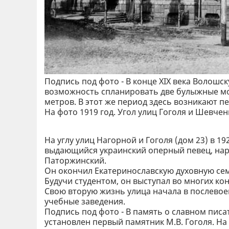
Подпись под фото - В конце XIX века Волош
возможность спланировать две булыжные мос
метров. В этот же период здесь возникают п
На фото 1919 год. Угол улиц Гоголя и Шевче
На углу улиц Нагорной и Гоголя (дом 23) в 
выдающийся украинский оперный певец, нар
Паторжинский.
Он окончил Екатеринославскую духовную сем
Будучи студентом, он выступал во многих ко
Свою вторую жизнь улица начала в послево
учебные заведения.
Подпись под фото - В память о славном писа
установлен первый памятник М.В. Гоголя. На 