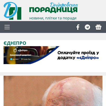
новини, плітки та поради
ЄДНІПРО