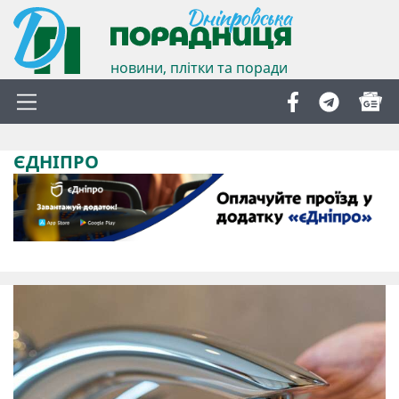
новини, плітки та поради
ЄДНІПРО