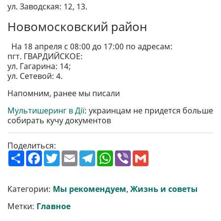
ул. Заводская: 12, 13.
Новомосковский район
На 18 апреля с 08:00 до 17:00 по адресам:
пгт. ГВАРДИЙСКОЕ:
ул. Гагарина: 14;
ул. Сетевой: 4.
Напомним, ранее мы писали
Мультишеринг в Дії
: украинцам не придется больше
собирать кучу документов
Поделиться:
П
F
T
E
T
W
V
G
о
a
w
m
e
h
i
m
ш
c
i
a
l
a
b
a
и
e
t
i
e
t
e
i
р
b
t
l
g
s
r
l
Категории:
Мы рекомендуем
,
Жизнь и советы
и
o
e
r
A
т
o
r
a
p
Метки:
Главное
и
k
m
p