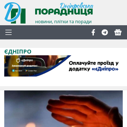
новини, плітки та поради
ЄДНІПРО