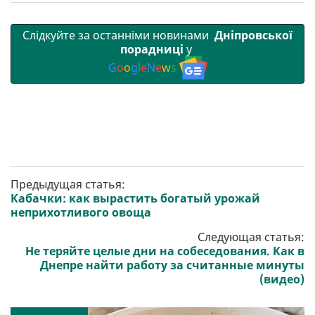
Слідкуйте за останніми новинами
Дніпровської
порадниці
у
G
o
o
g
l
e
N
e
w
s
Предыдущая статья:
Кабачки: как вырастить богатый урожай
неприхотливого овоща
Следующая статья:
Не теряйте целые дни на собеседования. Как в
Днепре найти работу за считанные минуты
(видео)