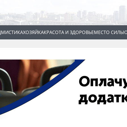
Д
МИСТИКА
ХОЗЯЙКА
КРАСОТА И ЗДОРОВЬЕ
МЕСТО СИЛЫ
О