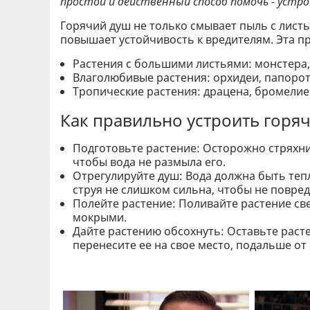
простой и действенный способ помочь - устр
Горячий душ не только смывает пыль с листь
повышает устойчивость к вредителям. Эта п
Растения с большими листьями: монстера, 
Влаголюбивые растения: орхидеи, папорот
Тропические растения: драцена, бромелие
Как правильно устроить горя
Подготовьте растение: Осторожно стряхнит
чтобы вода не размыла его.
Отрегулируйте душ: Вода должна быть тепл
струя не слишком сильна, чтобы не повред
Полейте растение: Поливайте растение свер
мокрыми.
Дайте растению обсохнуть: Оставьте расте
перенесите ее на свое место, подальше от