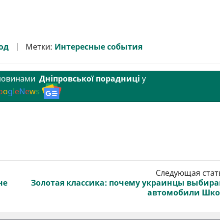
род
Метки:
Интересные события
 новинами
Дніпровської порадниці
у
o
o
g
l
e
N
e
w
s
Следующая стат
не
Золотая классика: почему украинцы выбир
автомобили Шко