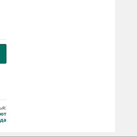
ья:
ают
да