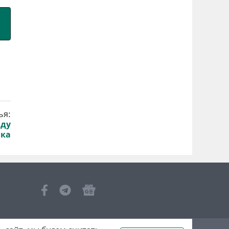
ья:
оду
ика