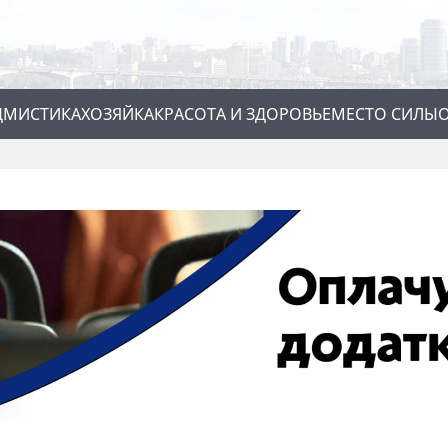
Д
МИСТИКА
ХОЗЯЙКА
КРАСОТА И ЗДОРОВЬЕ
МЕСТО СИЛЫ
О