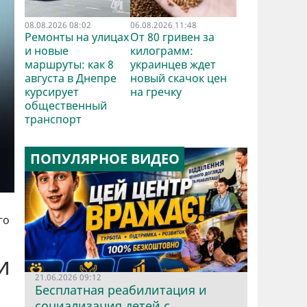
08.08.2026 08:02
06.08.2026 11:48
Ремонты на улицах
От 80 гривен за
и новые
килограмм:
маршруты: как 8
украинцев ждет
августа в Днепре
новый скачок цен
курсирует
на гречку
общественный
транспорт
ПОПУЛЯРНОЕ ВИДЕО
го
и
21.06.2026 09:12
Бесплатная реабилитация и
социализация детей с