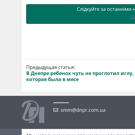
и
k
m
p
Слідкуйте за останніми
G
Предыдущая статья:
В Днепре ребенок чуть не проглотил иглу,
которая была в мясе
smm@dnpr.com.ua