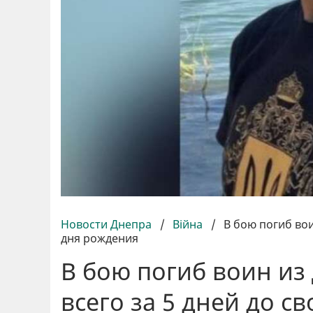
Новости Днепра
/
Війна
/
В бою погиб вои
дня рождения
В бою погиб воин из
всего за 5 дней до с