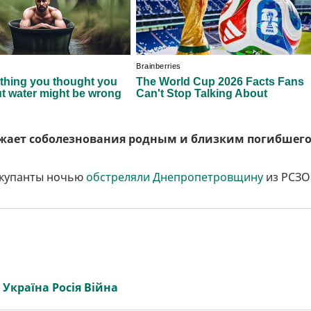
жает соболезнования родным и близким погибшег
ккупанты ночью
обстреляли Днепропетровщину
из РСЗО
,
Україна Росія Війна