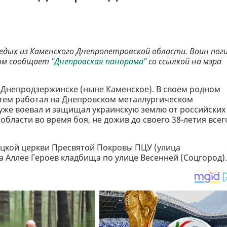
едых из Каменского Днепропетровской области. Воин пог
этом сообщает
"Днепровская панорама"
со ссылкой на мэра
в Днепродзержинске (ныне Каменское). В своем родном
затем работал на Днепровском металлургическом
 уже воевал и защищал украинскую землю от российских
области во время боя, не дожив до своего 38-летия всег
зацкой церкви Пресвятой Покровы ПЦУ (улица
на Аллее Героев кладбища по улице Весенней (Соцгород).