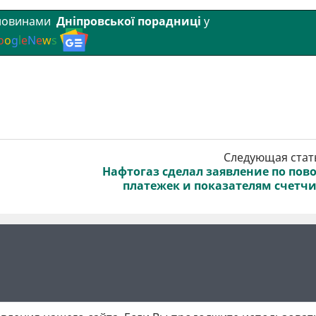
 новинами
Дніпровської порадниці
у
o
o
g
l
e
N
e
w
s
Следующая стат
Нафтогаз сделал заявление по пов
платежек и показателям счетч