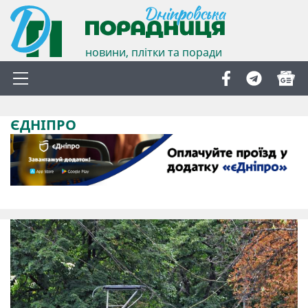
новини, плітки та поради
ЄДНІПРО