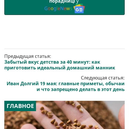
порадниці
у
G
o
o
g
l
e
N
e
w
s
Предыдущая статья:
Забытый вкус детства за 40 минут: как
приготовить идеальный домашний манник
Следующая статья:
Иван Долгий 19 мая: главные приметы, обычаи
и что запрещено делать в этот день
ГЛАВНОЕ