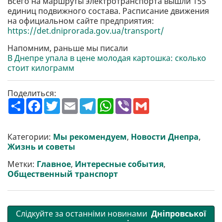
Всего на маршруты электротранспорта вышли 155
единиц подвижного состава. Расписание движения
на официальном сайте предприятия:
https://det.dniprorada.gov.ua/transport/
Напомним, раньше мы писали
В Днепре упала в цене молодая картошка: сколько
стоит килограмм
Поделиться:
П
F
T
E
T
W
V
G
о
a
w
m
e
h
i
m
ш
c
i
a
l
a
b
a
и
e
t
i
e
t
e
i
р
b
t
l
g
s
r
l
Категории:
Мы рекомендуем
,
Новости Днепра
,
и
o
e
r
A
Жизнь и советы
т
o
r
a
p
и
k
m
p
Метки:
Главное
,
Интересные события
,
Общественный транспорт
Слідкуйте за останніми новинами
Дніпровської