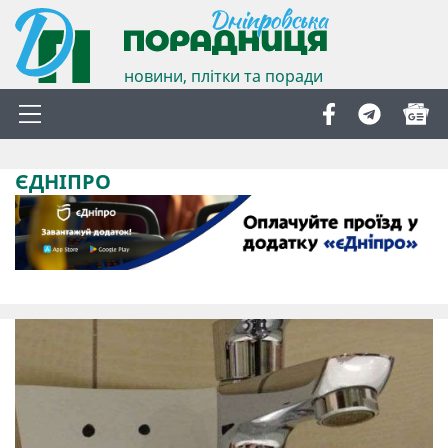
новини, плітки та поради
ЄДНІПРО