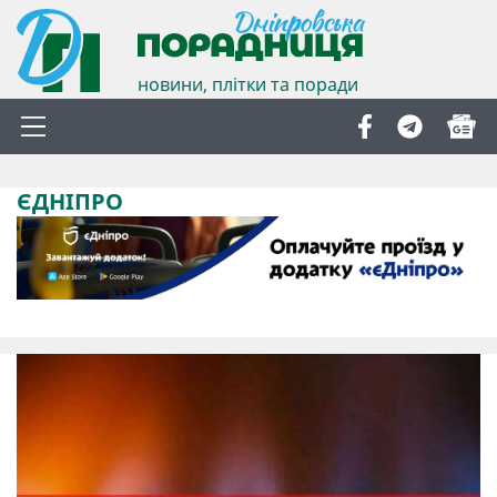
новини, плітки та поради
ЄДНІПРО