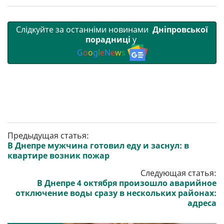
Слідкуйте за останніми новинами
Дніпровської
порадниці
у
G
o
o
g
l
e
N
e
w
s
Предыдущая статья:
В Днепре мужчина готовил еду и заснул: в
квартире возник пожар
Следующая статья:
В Днепре 4 октября произошло аварийное
отключение воды сразу в нескольких районах:
адреса