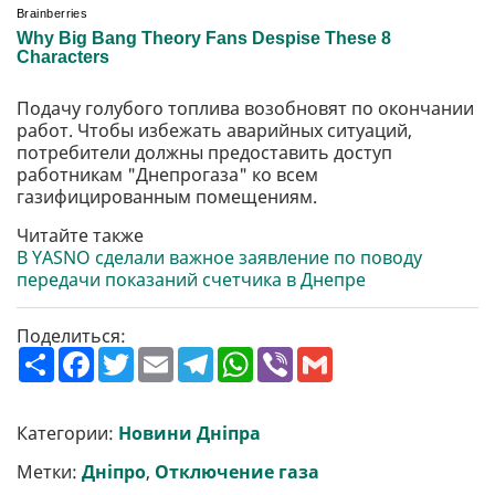
Подачу голубого топлива возобновят по окончании
работ. Чтобы избежать аварийных ситуаций,
потребители должны предоставить доступ
работникам "Днепрогаза" ко всем
газифицированным помещениям.
Читайте также
В YASNO сделали важное заявление по поводу
передачи показаний счетчика в Днепре
Поделиться:
П
F
T
E
T
W
V
G
о
a
w
m
e
h
i
m
ш
c
i
a
l
a
b
a
и
e
t
i
e
t
e
i
р
b
t
l
g
s
r
l
Категории:
Новини Дніпра
и
o
e
r
A
т
o
r
a
p
Метки:
Дніпро
,
Отключение газа
и
k
m
p