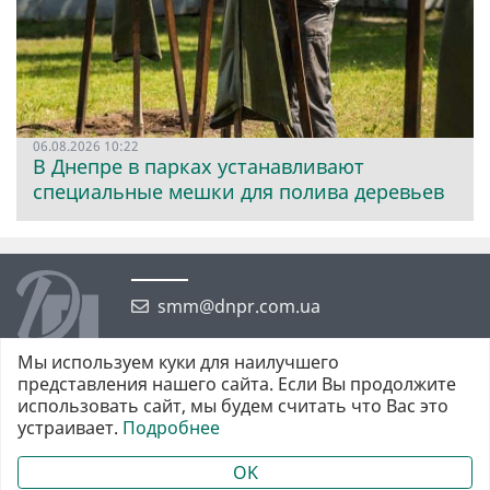
06.08.2026 10:22
В Днепре в парках устанавливают
специальные мешки для полива деревьев
smm@dnpr.com.ua
Мы используем куки для наилучшего
представления нашего сайта. Если Вы продолжите
использовать сайт, мы будем считать что Вас это
устраивает.
Подробнее
©2026 https://dnpr.com.ua Дніпровська порадниця
Всі права захищені. При повному або частковому використанні
OK
матеріалів обов'язкове активне гіперпосилання у першому абзаці.