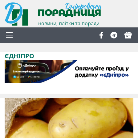
новини, плітки та поради
ЄДНІПРО