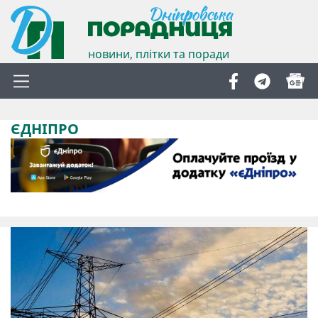
новини, плітки та поради
ЄДНІПРО