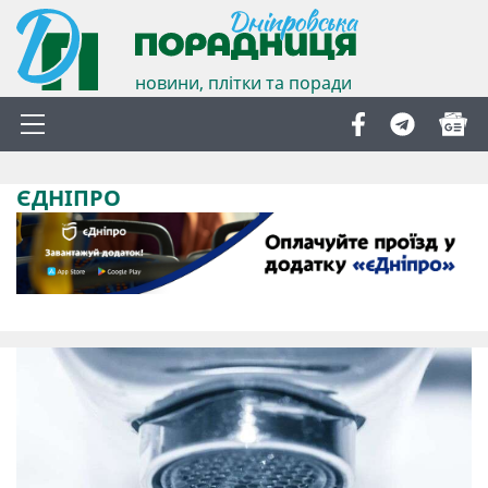
новини, плітки та поради
ЄДНІПРО