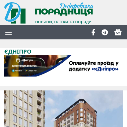
новини, плітки та поради
ЄДНІПРО