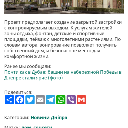
Проект предполагает создание закрытой застройки
с контролируемым выходом. К услугам жителей –
зоны отдыха, фонтан, детские и спортивные
площадки, пейзаж с многолетними растениями. По
словам автора, зонирование позволяет получить
собственный дом, и безопасное место для
комфортной жизни.
Ранее мы сообщали:
Почти как в Дубае: башни на набережной Победы в
Днепре стали ярче (фото)
Поделиться:
П
F
T
E
T
W
V
G
о
a
w
m
e
h
i
m
ш
c
i
a
l
a
b
a
и
e
t
i
e
t
e
i
р
b
t
l
g
s
r
l
Категории:
Новини Дніпра
и
o
e
r
A
т
o
r
a
p
Метки:
дом
,
соцсети