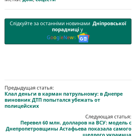
и
k
m
p
Слідкуйте за останніми новинами
Дніпровської
порадниці
у
G
o
o
g
l
e
N
e
w
s
Предыдущая статья:
Клал деньги в карман патрульному: в Днепре
виновник ДТП попытался убежать от
полицейских
Следующая статья:
Перевел 60 млн. долларов на ВСУ: модель с
Днепропетровщины Астафьева показала самого
щедрого украинца