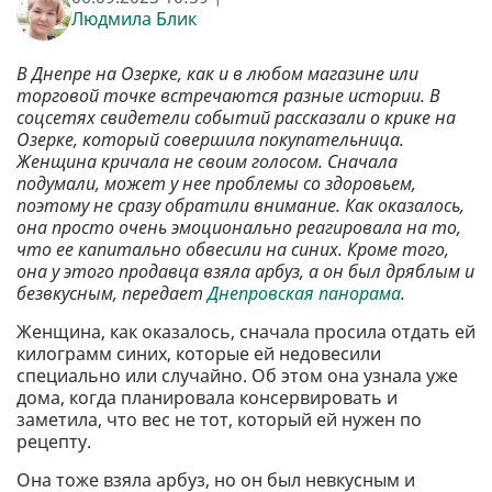
Людмила Блик
В Днепре на Озерке, как и в любом магазине или
торговой точке встречаются разные истории. В
соцсетях свидетели событий рассказали о крике на
Озерке, который совершила покупательница.
Женщина кричала не своим голосом. Сначала
подумали, может у нее проблемы со здоровьем,
поэтому не сразу обратили внимание. Как оказалось,
она просто очень эмоционально реагировала на то,
что ее капитально обвесили на синих. Кроме того,
она у этого продавца взяла арбуз, а он был дряблым и
безвкусным, передает
Днепровская панорама
.
Женщина, как оказалось, сначала просила отдать ей
килограмм синих, которые ей недовесили
специально или случайно. Об этом она узнала уже
дома, когда планировала консервировать и
заметила, что вес не тот, который ей нужен по
рецепту.
Она тоже взяла арбуз, но он был невкусным и