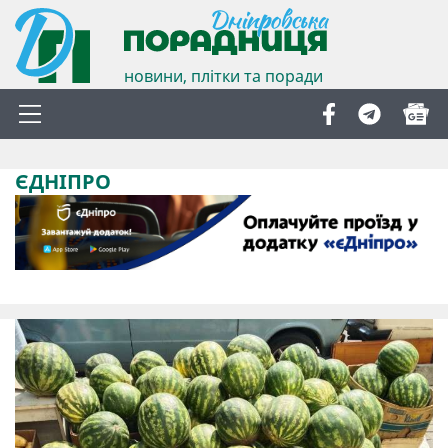
новини, плітки та поради
ЄДНІПРО