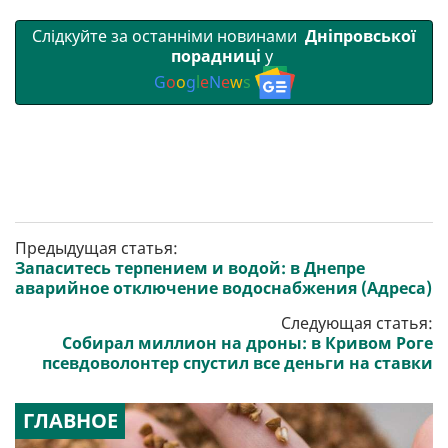
Слідкуйте за останніми новинами
Дніпровської
порадниці
у
G
o
o
g
l
e
N
e
w
s
Предыдущая статья:
Запаситесь терпением и водой: в Днепре
аварийное отключение водоснабжения (Адреса)
Следующая статья:
Собирал миллион на дроны: в Кривом Роге
псевдоволонтер спустил все деньги на ставки
ГЛАВНОЕ