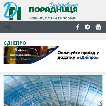
новини, плітки та поради
ЄДНІПРО