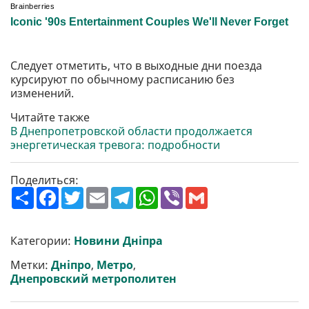
Следует отметить, что в выходные дни поезда
курсируют по обычному расписанию без
изменений.
Читайте также
В Днепропетровской области продолжается
энергетическая тревога: подробности
Поделиться:
П
F
T
E
T
W
V
G
о
a
w
m
e
h
i
m
ш
c
i
a
l
a
b
a
и
e
t
i
e
t
e
i
р
b
t
l
g
s
r
l
Категории:
Новини Дніпра
и
o
e
r
A
т
o
r
a
p
Метки:
Дніпро
,
Метро
,
и
k
m
p
Днепровский метрополитен