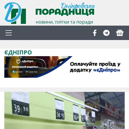
новини, плітки та поради
ЄДНІПРО