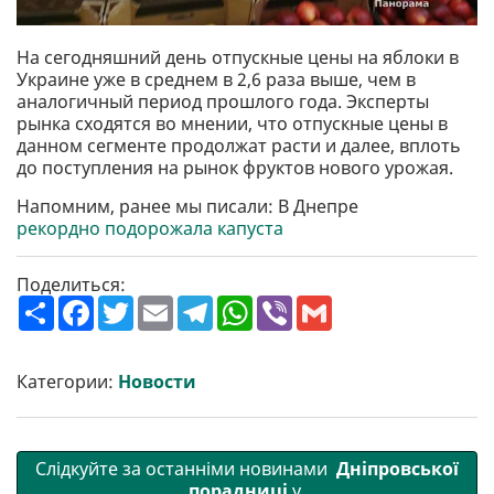
На сегодняшний день отпускные цены на яблоки в
Украине уже в среднем в 2,6 раза выше, чем в
аналогичный период прошлого года. Эксперты
рынка сходятся во мнении, что отпускные цены в
данном сегменте продолжат расти и далее, вплоть
до поступления на рынок фруктов нового урожая.
Напомним, ранее мы писали: В Днепре
рекордно подорожала капуста
Поделиться:
П
F
T
E
T
W
V
G
о
a
w
m
e
h
i
m
ш
c
i
a
l
a
b
a
и
e
t
i
e
t
e
i
р
b
t
l
g
s
r
l
Категории:
Новости
и
o
e
r
A
т
o
r
a
p
и
k
m
p
Слідкуйте за останніми новинами
Дніпровської
порадниці
у