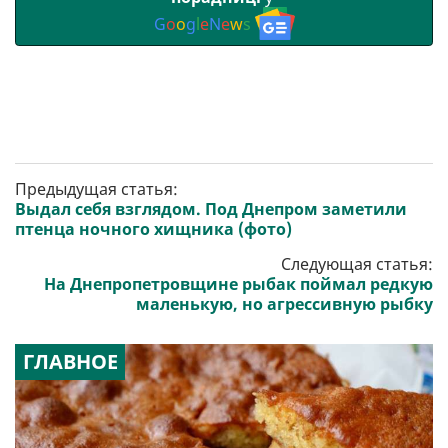
G
o
o
g
l
e
N
e
w
s
Предыдущая статья:
Выдал себя взглядом. Под Днепром заметили
птенца ночного хищника (фото)
Следующая статья:
На Днепропетровщине рыбак поймал редкую
маленькую, но агрессивную рыбку
ГЛАВНОЕ