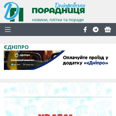
новини, плітки та поради
ЄДНІПРО