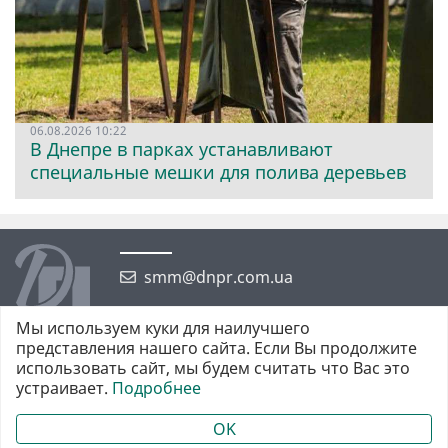
06.08.2026 10:22
В Днепре в парках устанавливают
специальные мешки для полива деревьев
smm@dnpr.com.ua
Мы используем куки для наилучшего
представления нашего сайта. Если Вы продолжите
использовать сайт, мы будем считать что Вас это
устраивает.
Подробнее
©2026 https://dnpr.com.ua Дніпровська порадниця
Всі права захищені. При повному або частковому використанні
OK
матеріалів обов'язкове активне гіперпосилання у першому абзаці.