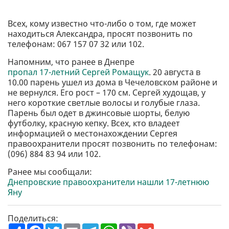
Всех, кому известно что-либо о том, где может
находиться Александра, просят позвонить по
телефонам: 067 157 07 32 или 102.
Напомним, что ранее в Днепре
пропал 17-летний Сергей Ромащук
. 20 августа в
10.00 парень ушел из дома в Чечеловском районе и
не вернулся. Его рост – 170 см. Сергей худощав, у
него короткие светлые волосы и голубые глаза.
Парень был одет в джинсовые шорты, белую
футболку, красную кепку. Всех, кто владеет
информацией о местонахождении Сергея
правоохранители просят позвонить по телефонам:
(096) 884 83 94 или 102.
Ранее мы сообщали:
Днепровские правоохранители нашли 17-летнюю
Яну
Поделиться:
П
F
T
E
T
W
V
G