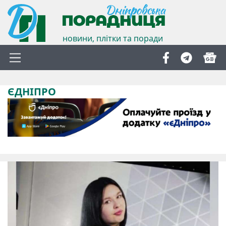
новини, плітки та поради
ЄДНІПРО