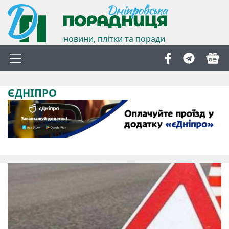
новини, плітки та поради
ЄДНІПРО