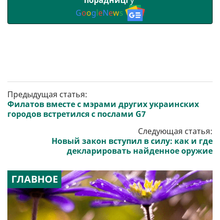
G
o
o
g
l
e
N
e
w
s
Предыдущая статья:
Филатов вместе с мэрами других украинских
городов встретился с послами G7
Следующая статья:
Новый закон вступил в силу: как и где
декларировать найденное оружие
ГЛАВНОЕ