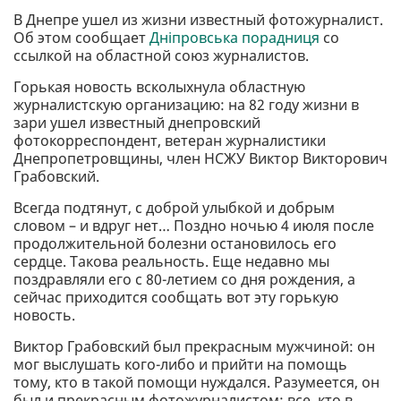
В Днепре ушел из жизни известный фотожурналист.
Об этом сообщает
Дніпровська порадниця
со
ссылкой на областной союз журналистов.
Горькая новость всколыхнула областную
журналистскую организацию: на 82 году жизни в
зари ушел известный днепровский
фотокорреспондент, ветеран журналистики
Днепропетровщины, член НСЖУ Виктор Викторович
Грабовский.
Всегда подтянут, с доброй улыбкой и добрым
словом – и вдруг нет… Поздно ночью 4 июля после
продолжительной болезни остановилось его
сердце. Такова реальность. Еще недавно мы
поздравляли его с 80-летием со дня рождения, а
сейчас приходится сообщать вот эту горькую
новость.
Виктор Грабовский был прекрасным мужчиной: он
мог выслушать кого-либо и прийти на помощь
тому, кто в такой помощи нуждался. Разумеется, он
был и прекрасным фотожурналистом: все, кто в