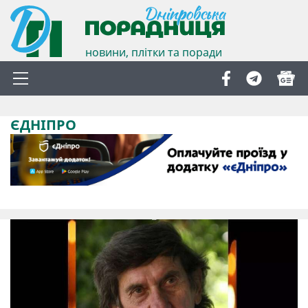
новини, плітки та поради
ЄДНІПРО