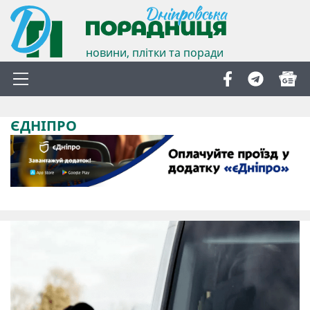
новини, плітки та поради
ЄДНІПРО