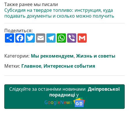
Также ранее мы писали
Субсидия на твердое топливо: инструкция, куда
подавать документы и сколько можно получить
Поделиться:
П
F
T
E
T
W
V
G
о
a
w
m
e
h
i
m
ш
c
i
a
l
a
b
a
и
e
t
i
e
t
e
i
р
b
t
l
g
s
r
l
Категории:
Мы рекомендуем
,
Жизнь и советы
и
o
e
r
A
т
o
r
a
p
Метки:
Главное
,
Интересные события
и
k
m
p
Слідкуйте за останніми новинами
Дніпровської
порадниці
у
G
o
o
g
l
e
N
e
w
s