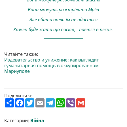
Вони можуть розстріляти Мрію
Але вбити волю їм не вдасться
Кожен буде жати що посіяв, - поется в песне.
Читайте также:
Издевательство и унижение: как выглядит
гуманитарная помощь в оккупированном
Мариуполе
Поделиться:
П
F
T
E
T
W
V
G
о
a
w
m
e
h
i
m
ш
c
i
a
l
a
b
a
и
e
t
i
e
t
e
i
р
b
t
l
g
s
r
l
Категории:
Війна
и
o
e
r
A