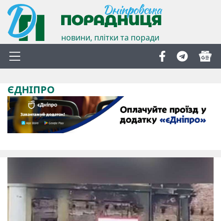
новини, плітки та поради
ЄДНІПРО