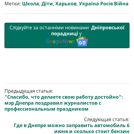
т
o
r
a
p
Метки:
Школа
,
Діти
,
Харьков
,
Україна Росія Війна
и
k
m
p
Слідкуйте за останніми новинами
Дніпровської
порадниці
у
G
o
o
g
l
e
N
e
w
s
Предыдущая статья:
"Спасибо, что делаете свою работу достойно":
мэр Днепра поздравил журналистов с
профессиональным праздником
Следующая статья:
Где в Днепре можно заправить автомобиль 6
июня и сколько стоит бензин