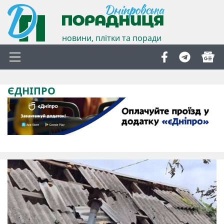
новини, плітки та поради
ЄДНІПРО