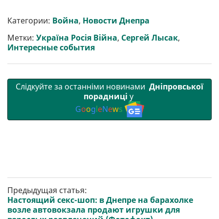
ш
c
i
a
l
a
b
a
и
e
t
i
e
t
e
i
р
b
t
l
g
s
r
l
Категории:
Война
,
Новости Днепра
и
o
e
r
A
т
o
r
a
p
Метки:
Україна Росія Війна
,
Сергей Лысак
,
и
k
m
p
Интересные события
Слідкуйте за останніми новинами
Дніпровської
порадниці
у
G
o
o
g
l
e
N
e
w
s
Предыдущая статья:
Настоящий секс-шоп: в Днепре на барахолке
возле автовокзала продают игрушки для