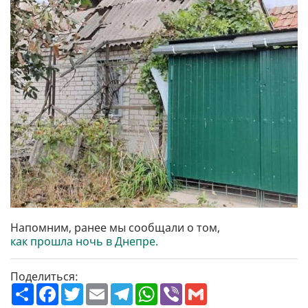
Напомним, ранее мы сообщали о том,
как прошла ночь в Днепре.
Поделиться:
П
F
T
E
T
W
V
G
о
a
w
m
e
h
i
m