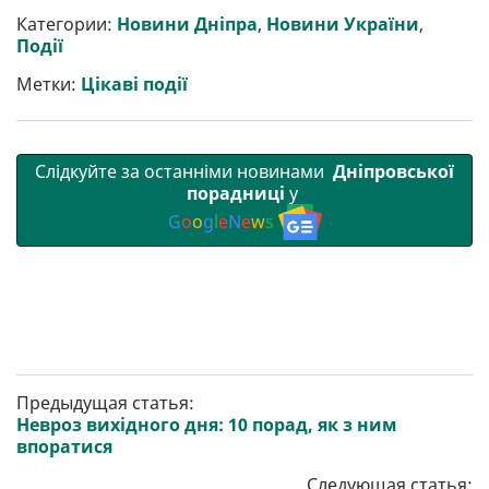
и
e
t
i
e
t
e
i
р
b
t
l
g
s
r
l
Категории:
Новини Дніпра
,
Новини України
,
и
o
e
r
A
Події
т
o
r
a
p
и
k
m
p
Метки:
Цікаві події
Слідкуйте за останніми новинами
Дніпровської
порадниці
у
G
o
o
g
l
e
N
e
w
s
Предыдущая статья:
Невроз вихідного дня: 10 порад, як з ним
впоратися
Следующая статья: