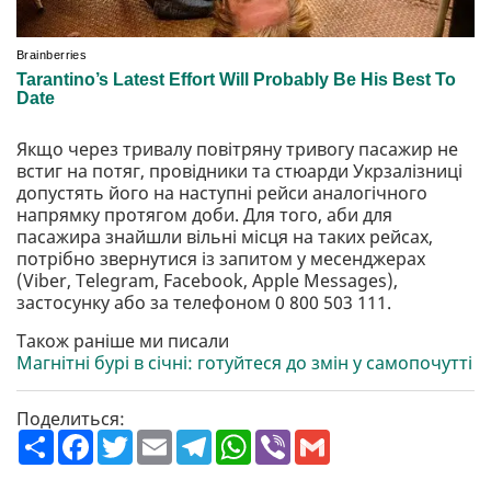
Якщо через тривалу повітряну тривогу пасажир не
встиг на потяг, провідники та стюарди Укрзалізниці
допустять його на наступні рейси аналогічного
напрямку протягом доби. Для того, аби для
пасажира знайшли вільні місця на таких рейсах,
потрібно звернутися із запитом у месенджерах
(Viber, Telegram, Facebook, Apple Messages),
застосунку або за телефоном 0 800 503 111.
Також раніше ми писали
Магнітні бурі в січні: готуйтеся до змін у самопочутті
Поделиться:
П
F
T
E
T
W
V
G
о
a
w
m
e
h
i
m
ш
c
i
a
l
a
b
a